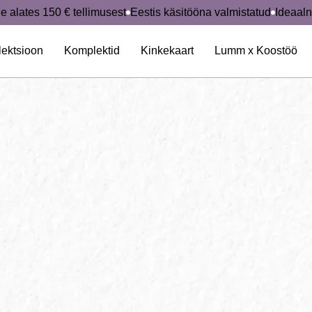
e alates 150 € tellimusest
Eestis käsitööna valmistatud
Ideaaln
lektsioon
Komplektid
Kinkekaart
Lumm x Koostöö