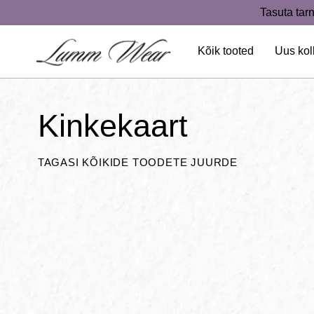
Skip
Tasuta tarn
to
content
Kõik tooted
Uus kol
Kinkekaart
TAGASI KÕIKIDE TOODETE JUURDE