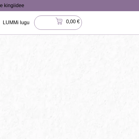
e kingiidee
0,00
€
LUMMi lugu