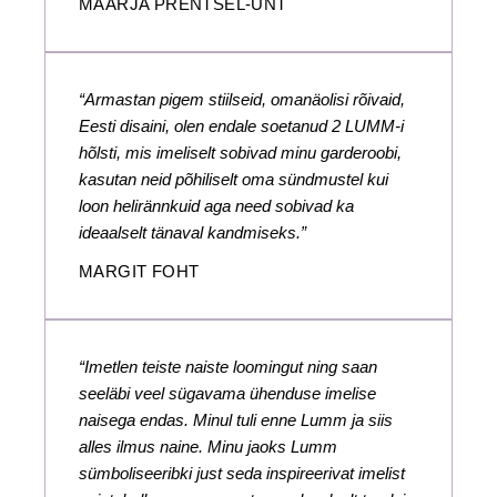
MAARJA PRENTSEL-UNT
“Armastan pigem stiilseid, omanäolisi rõivaid,
Eesti disaini, olen endale soetanud 2 LUMM-i
hõlsti, mis imeliselt sobivad minu garderoobi,
kasutan neid põhiliselt oma sündmustel kui
loon helirännkuid aga need sobivad ka
ideaalselt tänaval kandmiseks.”
MARGIT FOHT
“Imetlen teiste naiste loomingut ning saan
seeläbi veel sügavama ühenduse imelise
naisega endas. Minul tuli enne Lumm ja siis
alles ilmus naine. Minu jaoks Lumm
sümboliseeribki just seda inspireerivat imelist