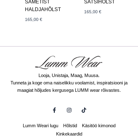
SAMETIST
SATSIHÕLST
HALDJAHÕLST
165,00
€
165,00
€
Looja, Unistaja, Maag, Muusa.
Tunneta ja koge oma naiselikku voolamist, inspiratsiooni ja
maagiat hõljudes kergusega LUMM wear rõivastes.
F
I
T
a
n
i
c
s
k
e
t
t
Lumm Weari lugu
Hõlstid
Käsitöö kimonod
b
a
o
o
g
k
Kinkekaardid