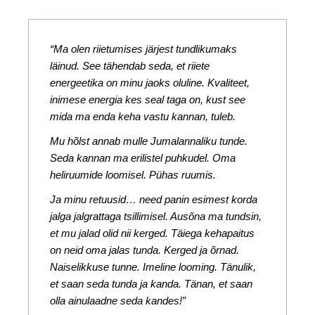
“Ma olen riietumises järjest tundlikumaks
läinud. See tähendab seda, et riiete
energeetika on minu jaoks oluline. Kvaliteet,
inimese energia kes seal taga on, kust see
mida ma enda keha vastu kannan, tuleb.
Mu hõlst annab mulle Jumalannaliku tunde.
Seda kannan ma erilistel puhkudel. Oma
heliruumide loomisel. Pühas ruumis.
Ja minu retuusid… need panin esimest korda
jalga jalgrattaga tsillimisel. Ausõna ma tundsin,
et mu jalad olid nii kerged. Täiega kehapaitus
on neid oma jalas tunda. Kerged ja õrnad.
Naiselikkuse tunne. Imeline looming. Tänulik,
et saan seda tunda ja kanda. Tänan, et saan
olla ainulaadne seda kandes!”