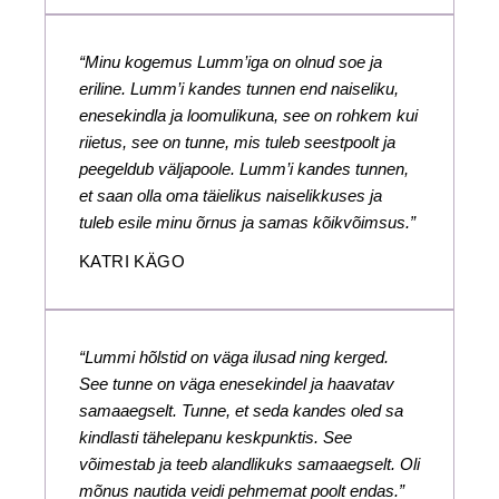
“Minu kogemus Lumm’iga on olnud soe ja
eriline. Lumm’i kandes tunnen end naiseliku,
enesekindla ja loomulikuna, see on rohkem kui
riietus, see on tunne, mis tuleb seestpoolt ja
peegeldub väljapoole. Lumm’i kandes tunnen,
et saan olla oma täielikus naiselikkuses ja
tuleb esile minu õrnus ja samas kõikvõimsus.”
KATRI KÄGO
“Lummi hõlstid on väga ilusad ning kerged.
See tunne on väga enesekindel ja haavatav
samaaegselt. Tunne, et seda kandes oled sa
kindlasti tähelepanu keskpunktis. See
võimestab ja teeb alandlikuks samaaegselt. Oli
mõnus nautida veidi pehmemat poolt endas.”