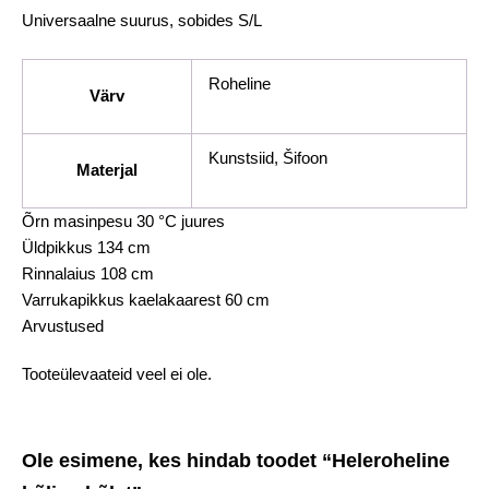
Universaalne suurus, sobides S/L
Roheline
Värv
Kunstsiid, Šifoon
Materjal
Õrn masinpesu 30 °C juures
Üldpikkus 134 cm
Rinnalaius 108 cm
Varrukapikkus kaelakaarest 60 cm
Arvustused
Tooteülevaateid veel ei ole.
Ole esimene, kes hindab toodet “Heleroheline