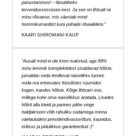
panustamisest – tänutäheks
tervendussessiooni eest. Ja see on lihtsalt nii
minu rõivaese, mis väestab mind
hommikumantlist kuni pühade rituaalideni.”
KAARI SHIROMANI KAUP
“Ausalt mind ei ole kinni makstud, aga 99%
minu lemmik komplektidest sisaldavad hõlste,
jumaldan seda lendlevat naiselikku tunnet,
mida ma erinevates füüsilistes ruumides
kogen, kandes hõlste. Kõige lihtsam ese,
millega kohe oma naiselikkus äratada. Lisades
hõlsti alla kleidi ja pannes pähe vinge
haldjakrooni võib rahuliku südamega minna
väelauludest presidendivastuvõtuni, kaunidus,
erilisus ja pidulikkus garanteeritud :)”