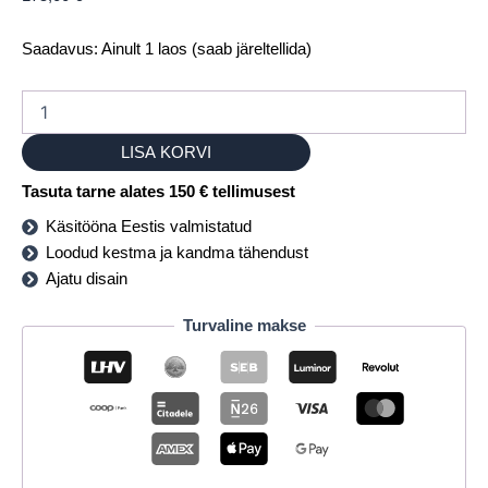
Saadavus:
Ainult 1 laos (saab järeltellida)
LISA KORVI
Tasuta tarne alates 150 € tellimusest
Käsitööna Eestis valmistatud
Loodud kestma ja kandma tähendust
Ajatu disain
Turvaline makse