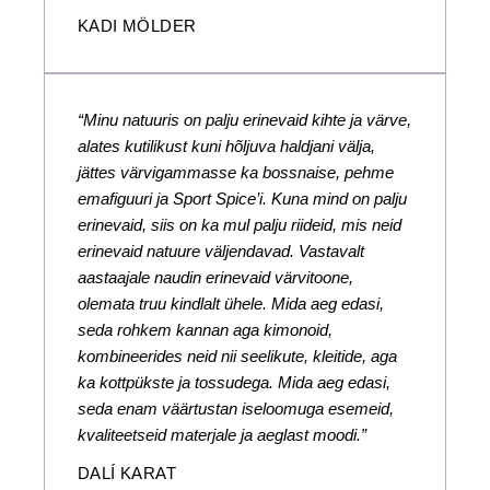
KADI MÖLDER
“Minu natuuris on palju erinevaid kihte ja värve,
alates kutilikust kuni hõljuva haldjani välja,
jättes värvigammasse ka bossnaise, pehme
emafiguuri ja Sport Spice’i. Kuna mind on palju
erinevaid, siis on ka mul palju riideid, mis neid
erinevaid natuure väljendavad. Vastavalt
aastaajale naudin erinevaid värvitoone,
olemata truu kindlalt ühele. Mida aeg edasi,
seda rohkem kannan aga kimonoid,
kombineerides neid nii seelikute, kleitide, aga
ka kottpükste ja tossudega. Mida aeg edasi,
seda enam väärtustan iseloomuga esemeid,
kvaliteetseid materjale ja aeglast moodi.”
DALÍ KARAT