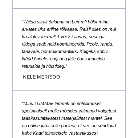
“Täitsa siiralt öelduna on Lumm’i hõlst minu
arvates üks eriline rõivaese. Reisil olles on mul
ka alati vähemalt 1 või 2 kaasas, sest iga
riidega saab neid kombineerida. Peole, randa,
tänavale, hommikumantliks. Kõigeks sobiv.
Nüüd õnneks ongi aeg jälle õues lennelda
retuuside ja hõlstideg.”
NELE MERISOO
“Minu LUMMav lemmik on eritellimusel
spetsiaalselt mulle mõeldes valminud valgetest
taaskasutatavatest materjalidest mantel. See
on eriline juba selle poolest, et see on sündinud
kahe Kaari teineteisele vastastikusest