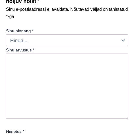
hõljuv hõlst”
Sinu e-postiaadressi ei avaldata.
Nõutavad väljad on tähistatud
*
-ga
Sinu hinnang
*
Sinu arvustus
*
Nimetus
*