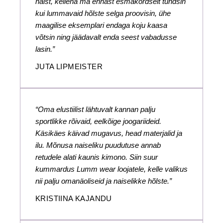
naist, kellena ma ennast esmakordselt tundsin
kui lummavaid hõlste selga proovisin, ühe
maagilise eksemplari endaga koju kaasa
võtsin ning jäädavalt enda seest vabadusse
lasin.”
JUTA LIPMEISTER
“Oma elustiilist lähtuvalt kannan palju
sportlikke rõivaid, eelkõige joogariideid.
Käsikäes käivad mugavus, head materjalid ja
ilu. Mõnusa naiseliku puudutuse annab
retudele alati kaunis kimono. Siin suur
kummardus Lumm wear loojatele, kelle valikus
nii palju omanäoliseid ja naiselikke hõlste.”
KRISTIINA KAJANDU