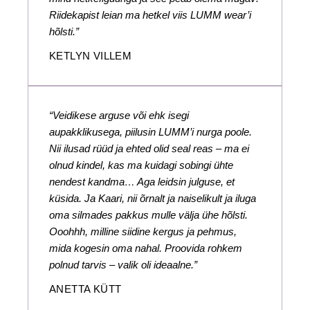
Riidekapist leian ma hetkel viis LUMM wear’i
hõlsti.”
KETLYN VILLEM
“Veidikese arguse või ehk isegi
aupakklikusega, piilusin LUMM’i nurga poole.
Nii ilusad rüüd ja ehted olid seal reas – ma ei
olnud kindel, kas ma kuidagi sobingi ühte
nendest kandma… Aga leidsin julguse, et
küsida. Ja Kaari, nii õrnalt ja naiselikult ja iluga
oma silmades pakkus mulle välja ühe hõlsti.
Ooohhh, milline siidine kergus ja pehmus,
mida kogesin oma nahal. Proovida rohkem
polnud tarvis – valik oli ideaalne.”
ANETTA KÜTT