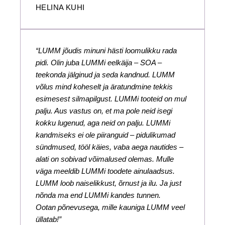
HELINA KUHI
“LUMM jõudis minuni hästi loomulikku rada
pidi. Olin juba LUMMi eelkäija – SOA –
teekonda jälginud ja seda kandnud. LUMM
võlus mind koheselt ja äratundmine tekkis
esimesest silmapilgust. LUMMi tooteid on mul
palju. Aus vastus on, et ma pole neid isegi
kokku lugenud, aga neid on palju. LUMMi
kandmiseks ei ole piiranguid – pidulikumad
sündmused, tööl käies, vaba aega nautides –
alati on sobivad võimalused olemas. Mulle
väga meeldib LUMMi toodete ainulaadsus.
LUMM loob naiselikkust, õrnust ja ilu. Ja just
nõnda ma end LUMMi kandes tunnen.
Ootan põnevusega, mille kauniga LUMM veel
üllatab!”