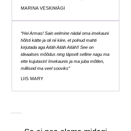
MARINA VESKIMÄGI
“Hei Armas! Sain eelmine nädal oma imekauni
hõlsti kätte ja oli nii kiire, et polnud mahti
kirjutada aga Aitäh Aitäh Aitäh!! See on
ideaalses mõõdus ning täpselt selline nagu ma
ette kujutasin! Imekaunis ja ma juba mõtlen,
milliseid ma veel sooviks”
LIIS MARY