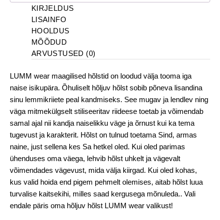
KIRJELDUS
LISAINFO
HOOLDUS
MÕÕDUD
ARVUSTUSED (0)
LUMM wear maagilised hõlstid on loodud välja tooma iga
naise isikupära. Õhuliselt hõljuv hõlst sobib põneva lisandina
sinu lemmikriiete peal kandmiseks. See mugav ja lendlev ning
väga mitmekülgselt stiliseeritav riideese toetab ja võimendab
samal ajal nii kandja naiselikku väge ja õrnust kui ka tema
tugevust ja karakterit. Hõlst on tulnud toetama Sind, armas
naine, just sellena kes Sa hetkel oled. Kui oled parimas
ühenduses oma väega, lehvib hõlst uhkelt ja vägevalt
võimendades vägevust, mida välja kiirgad. Kui oled kohas,
kus valid hoida end pigem pehmelt olemises, aitab hõlst luua
turvalise kaitsekihi, milles saad kergusega mõnuleda.. Vali
endale päris oma hõljuv hõlst LUMM wear valikust!