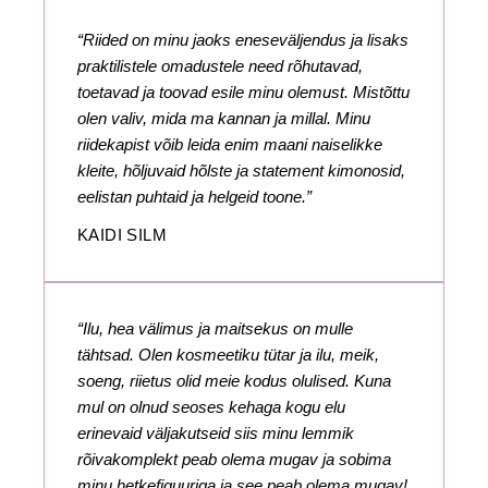
“Riided on minu jaoks eneseväljendus ja lisaks
praktilistele omadustele need rõhutavad,
toetavad ja toovad esile minu olemust. Mistõttu
olen valiv, mida ma kannan ja millal. Minu
riidekapist võib leida enim maani naiselikke
kleite, hõljuvaid hõlste ja statement kimonosid,
eelistan puhtaid ja helgeid toone.”
KAIDI SILM
“Ilu, hea välimus ja maitsekus on mulle
tähtsad. Olen kosmeetiku tütar ja ilu, meik,
soeng, riietus olid meie kodus olulised. Kuna
mul on olnud seoses kehaga kogu elu
erinevaid väljakutseid siis minu lemmik
rõivakomplekt peab olema mugav ja sobima
minu hetkefiguuriga ja see peab olema mugav!