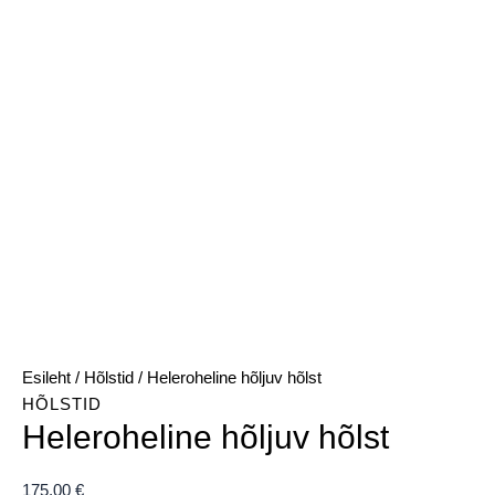
Esileht
/
Hõlstid
/ Heleroheline hõljuv hõlst
HÕLSTID
Heleroheline hõljuv hõlst
175,00
€