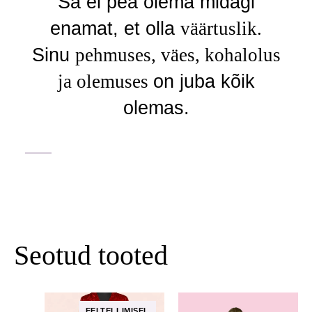
Sa ei pea olema midagi
enamat, et olla
väärtuslik.
Sinu
pehmuses, väes, kohalolus
ja olemuses
on juba kõik
olemas.
Seotud tooted