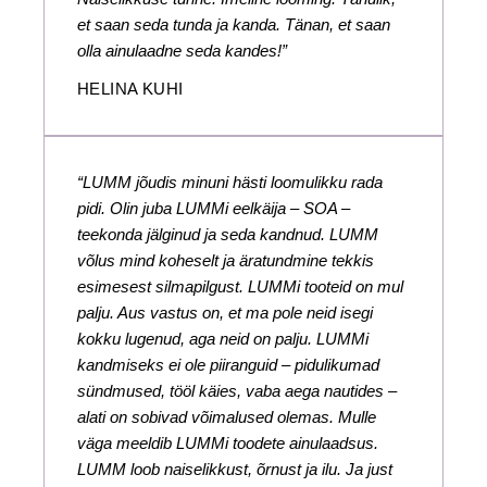
et saan seda tunda ja kanda. Tänan, et saan
olla ainulaadne seda kandes!”
HELINA KUHI
“LUMM jõudis minuni hästi loomulikku rada
pidi. Olin juba LUMMi eelkäija – SOA –
teekonda jälginud ja seda kandnud. LUMM
võlus mind koheselt ja äratundmine tekkis
esimesest silmapilgust. LUMMi tooteid on mul
palju. Aus vastus on, et ma pole neid isegi
kokku lugenud, aga neid on palju. LUMMi
kandmiseks ei ole piiranguid – pidulikumad
sündmused, tööl käies, vaba aega nautides –
alati on sobivad võimalused olemas. Mulle
väga meeldib LUMMi toodete ainulaadsus.
LUMM loob naiselikkust, õrnust ja ilu. Ja just