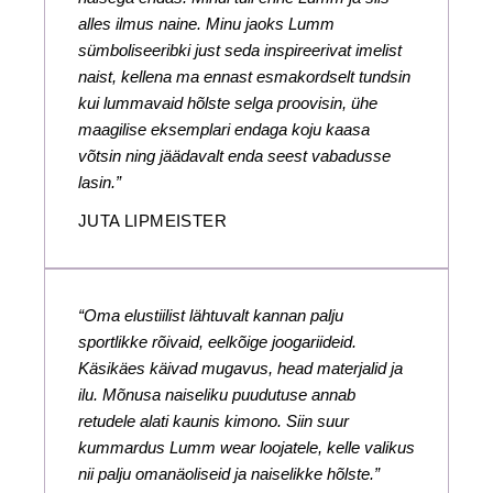
alles ilmus naine. Minu jaoks Lumm
sümboliseeribki just seda inspireerivat imelist
naist, kellena ma ennast esmakordselt tundsin
kui lummavaid hõlste selga proovisin, ühe
maagilise eksemplari endaga koju kaasa
võtsin ning jäädavalt enda seest vabadusse
lasin.”
JUTA LIPMEISTER
“Oma elustiilist lähtuvalt kannan palju
sportlikke rõivaid, eelkõige joogariideid.
Käsikäes käivad mugavus, head materjalid ja
ilu. Mõnusa naiseliku puudutuse annab
retudele alati kaunis kimono. Siin suur
kummardus Lumm wear loojatele, kelle valikus
nii palju omanäoliseid ja naiselikke hõlste.”