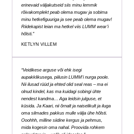
erinevaid väljakutseid siis minu lemmik
rõivakomplekt peab olema mugav ja sobima
minu hetkefiguuriga ja see peab olema mugav!
Riidekapist leian ma hetkel viis LUMM wear’i
hõlsti.”
KETLYN VILLEM
“Veidikese arguse või ehk isegi
aupakklikusega, piilusin LUMM’i nurga poole.
Nii ilusad rüüd ja ehted olid seal reas – ma ei
olnud kindel, kas ma kuidagi sobingi ühte
nendest kandma… Aga leidsin julguse, et
küsida. Ja Kaari, nii õrnalt ja naiselikult ja iluga
oma silmades pakkus mulle välja ühe hõlsti.
Ooohhh, milline siidine kergus ja pehmus,
mida kogesin oma nahal. Proovida rohkem