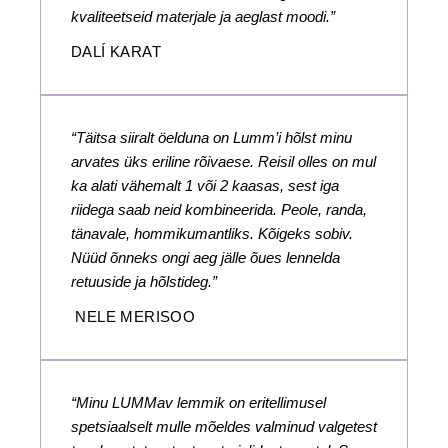
kvaliteetseid materjale ja aeglast moodi.”
DALÍ KARAT
“Täitsa siiralt öelduna on Lumm’i hõlst minu
arvates üks eriline rõivaese. Reisil olles on mul
ka alati vähemalt 1 või 2 kaasas, sest iga
riidega saab neid kombineerida. Peole, randa,
tänavale, hommikumantliks. Kõigeks sobiv.
Nüüd õnneks ongi aeg jälle õues lennelda
retuuside ja hõlstideg.”
NELE MERISOO
“Minu LUMMav lemmik on eritellimusel
spetsiaalselt mulle mõeldes valminud valgetest