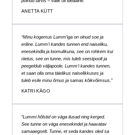
polnud tarvis – valik oli ideaalne.”
ANETTA KÜTT
“Minu kogemus Lumm’iga on olnud soe ja
eriline. Lumm’i kandes tunnen end naiseliku,
enesekindla ja loomulikuna, see on rohkem kui
riietus, see on tunne, mis tuleb seestpoolt ja
peegeldub väljapoole. Lumm’i kandes tunnen,
et saan olla oma täielikus naiselikkuses ja
tuleb esile minu õrnus ja samas kõikvõimsus.”
KATRI KÄGO
“Lummi hõlstid on väga ilusad ning kerged.
See tunne on väga enesekindel ja haavatav
samaaegselt. Tunne, et seda kandes oled sa