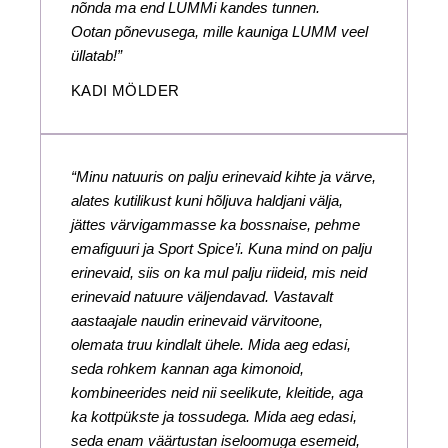
nõnda ma end LUMMi kandes tunnen.
Ootan põnevusega, mille kauniga LUMM veel
üllatab!”
KADI MÖLDER
“Minu natuuris on palju erinevaid kihte ja värve,
alates kutilikust kuni hõljuva haldjani välja,
jättes värvigammasse ka bossnaise, pehme
emafiguuri ja Sport Spice’i. Kuna mind on palju
erinevaid, siis on ka mul palju riideid, mis neid
erinevaid natuure väljendavad. Vastavalt
aastaajale naudin erinevaid värvitoone,
olemata truu kindlalt ühele. Mida aeg edasi,
seda rohkem kannan aga kimonoid,
kombineerides neid nii seelikute, kleitide, aga
ka kottpükste ja tossudega. Mida aeg edasi,
seda enam väärtustan iseloomuga esemeid,