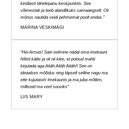
kindlasti tähelepanu keskpunktis. See
võimestab ja teeb alandlikuks samaaegselt. Oli
mõnus nautida veidi pehmemat poolt endas.”
MARINA VESKIMÄGI
“Hei Armas! Sain eelmine nädal oma imekauni
hõlsti kätte ja oli nii kiire, et polnud mahti
kirjutada aga Aitäh Aitäh Aitäh!! See on
ideaalses mõõdus ning täpselt selline nagu ma
ette kujutasin! Imekaunis ja ma juba mõtlen,
milliseid ma veel sooviks”
LIIS MARY