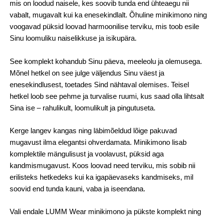
mis on loodud naisele, kes soovib tunda end ühteaegu nii
vabalt, mugavalt kui ka enesekindlalt. Õhuline minikimono ning
voogavad püksid loovad harmoonilise terviku, mis toob esile
Sinu loomuliku naiselikkuse ja isikupära.
See komplekt kohandub Sinu päeva, meeleolu ja olemusega.
Mõnel hetkel on see julge väljendus Sinu väest ja
enesekindlusest, toetades Sind nähtaval olemises. Teisel
hetkel loob see pehme ja turvalise ruumi, kus saad olla lihtsalt
Sina ise – rahulikult, loomulikult ja pingutuseta.
Kerge langev kangas ning läbimõeldud lõige pakuvad
mugavust ilma elegantsi ohverdamata. Minikimono lisab
komplektile mängulisust ja voolavust, püksid aga
kandmismugavust. Koos loovad need terviku, mis sobib nii
erilisteks hetkedeks kui ka igapäevaseks kandmiseks, mil
soovid end tunda kauni, vaba ja iseendana.
Vali endale LUMM Wear minikimono ja pükste komplekt ning