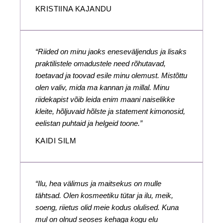
KRISTIINA KAJANDU
“Riided on minu jaoks eneseväljendus ja lisaks
praktilistele omadustele need rõhutavad,
toetavad ja toovad esile minu olemust. Mistõttu
olen valiv, mida ma kannan ja millal. Minu
riidekapist võib leida enim maani naiselikke
kleite, hõljuvaid hõlste ja statement kimonosid,
eelistan puhtaid ja helgeid toone.”
KAIDI SILM
“Ilu, hea välimus ja maitsekus on mulle
tähtsad. Olen kosmeetiku tütar ja ilu, meik,
soeng, riietus olid meie kodus olulised. Kuna
mul on olnud seoses kehaga kogu elu