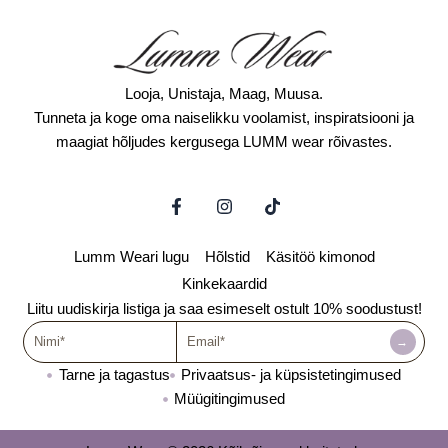
Looja, Unistaja, Maag, Muusa.
Tunneta ja koge oma naiselikku voolamist, inspiratsiooni ja
maagiat hõljudes kergusega LUMM wear rõivastes.
F
I
T
a
n
i
c
s
k
e
t
t
Lumm Weari lugu
Hõlstid
Käsitöö kimonod
b
a
o
o
g
k
Kinkekaardid
o
r
Liitu uudiskirja listiga ja saa esimeselt ostult 10% soodustust!
k
a
Nimi
-
Email
m
→
f
Tarne ja tagastus
Privaatsus- ja küpsistetingimused
Müügitingimused