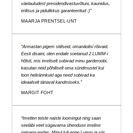
väelauludest presidendivastuvõtuni, kaunidus,
erilisus ja pidulikkus garanteeritud :)”
MAARJA PRENTSEL-UNT
“Armastan pigem stiilseid, omanäolisi rõivaid,
Eesti disaini, olen endale soetanud 2 LUMM-i
hõlsti, mis imeliselt sobivad minu garderoobi,
kasutan neid põhiliselt oma sündmustel kui
loon helirännkuid aga need sobivad ka
ideaalselt tänaval kandmiseks.”
MARGIT FOHT
“Imetlen teiste naiste loomingut ning saan
seeläbi veel sügavama ühenduse imelise
naisega endas. Minul tuli enne Lumm ja siis