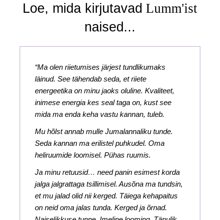
Loe, mida kirjutavad
Lumm'ist
naised...
“Ma olen riietumises järjest tundlikumaks
läinud. See tähendab seda, et riiete
energeetika on minu jaoks oluline. Kvaliteet,
inimese energia kes seal taga on, kust see
mida ma enda keha vastu kannan, tuleb.
Mu hõlst annab mulle Jumalannaliku tunde.
Seda kannan ma erilistel puhkudel. Oma
heliruumide loomisel. Pühas ruumis.
Ja minu retuusid… need panin esimest korda
jalga jalgrattaga tsillimisel. Ausõna ma tundsin,
et mu jalad olid nii kerged. Täiega kehapaitus
on neid oma jalas tunda. Kerged ja õrnad.
Naiselikkuse tunne. Imeline looming. Tänulik,