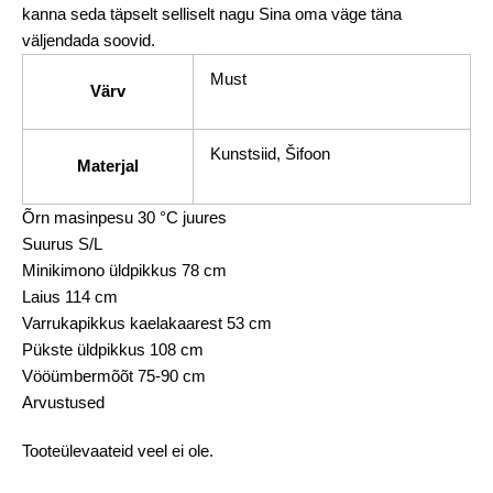
kanna seda täpselt selliselt nagu Sina oma väge täna
väljendada soovid.
Must
Värv
Kunstsiid, Šifoon
Materjal
Õrn masinpesu 30 °C juures
Suurus S/L
Minikimono üldpikkus 78 cm
Laius 114 cm
Varrukapikkus kaelakaarest 53 cm
Pükste üldpikkus 108 cm
Vööümbermõõt 75-90 cm
Arvustused
Tooteülevaateid veel ei ole.