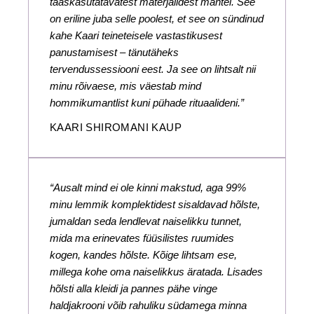
taaskasutatavatest materjalidest mantel. See
on eriline juba selle poolest, et see on sündinud
kahe Kaari teineteisele vastastikusest
panustamisest – tänutäheks
tervendussessiooni eest. Ja see on lihtsalt nii
minu rõivaese, mis väestab mind
hommikumantlist kuni pühade rituaalideni.”
KAARI SHIROMANI KAUP
“Ausalt mind ei ole kinni makstud, aga 99%
minu lemmik komplektidest sisaldavad hõlste,
jumaldan seda lendlevat naiselikku tunnet,
mida ma erinevates füüsilistes ruumides
kogen, kandes hõlste. Kõige lihtsam ese,
millega kohe oma naiselikkus äratada. Lisades
hõlsti alla kleidi ja pannes pähe vinge
haldjakrooni võib rahuliku südamega minna