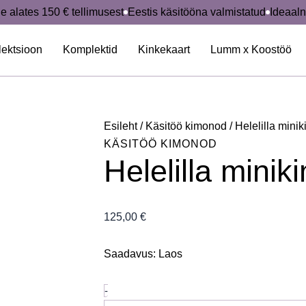
Helelilla
e alates 150 € tellimusest
Eestis käsitööna valmistatud
Ideaaln
minikimono
kogus
lektsioon
Komplektid
Kinkekaart
Lumm x Koostöö
Esileht
/
Käsitöö kimonod
/ Helelilla mini
KÄSITÖÖ KIMONOD
Helelilla mini
125,00
€
Saadavus:
Laos
-