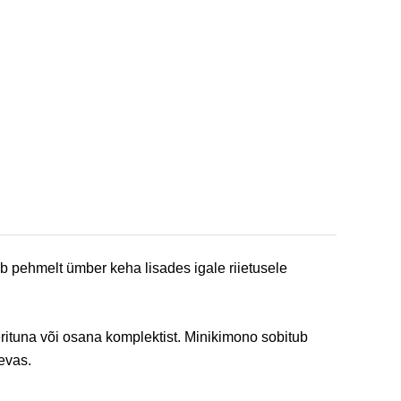
 pehmelt ümber keha lisades igale riietusele
rituna või osana komplektist. Minikimono sobitub
evas.