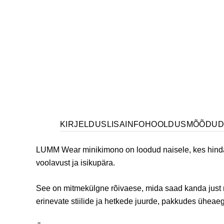
KIRJELDUS
LISAINFO
HOOLDUS
MÕÕDU
LUMM Wear minikimono on loodud naisele, kes hindab
voolavust ja isikupära.
See on mitmekülgne rõivaese, mida saad kanda just n
erinevate stiilide ja hetkede juurde, pakkudes üheae