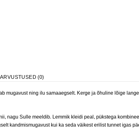
D
ARVUSTUSED (0)
 mugavust ning ilu samaaegselt. Kerge ja õhuline lõige langeb
ii, nagu Sulle meeldib. Lemmik kleidi peal, pükstega kombinee
gselt kandmismugavust kui ka seda väikest erilist tunnet igas pä