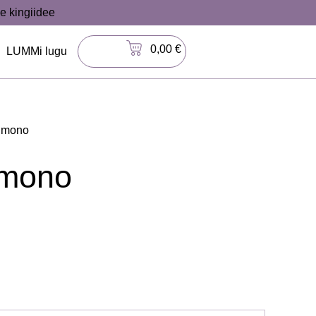
e kingiidee
0,00
€
LUMMi lugu
kimono
kimono