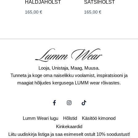
HALDJAHÕLST
SATSIHÕLST
165,00
€
165,00
€
Looja, Unistaja, Maag, Muusa.
Tunneta ja koge oma naiselikku voolamist, inspiratsiooni ja
maagiat hõljudes kergusega LUMM wear rõivastes.
F
I
T
a
n
i
c
s
k
e
t
t
Lumm Weari lugu
Hõlstid
Käsitöö kimonod
b
a
o
o
g
k
Kinkekaardid
o
r
Liitu uudiskirja listiga ja saa esimeselt ostult 10% soodustust!
k
a