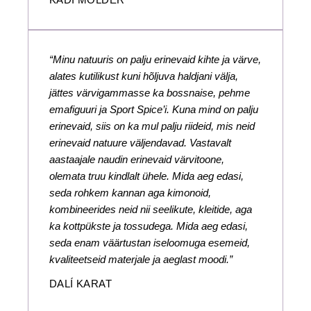
KADI MÖLDER
“Minu natuuris on palju erinevaid kihte ja värve,
alates kutilikust kuni hõljuva haldjani välja,
jättes värvigammasse ka bossnaise, pehme
emafiguuri ja Sport Spice’i. Kuna mind on palju
erinevaid, siis on ka mul palju riideid, mis neid
erinevaid natuure väljendavad. Vastavalt
aastaajale naudin erinevaid värvitoone,
olemata truu kindlalt ühele. Mida aeg edasi,
seda rohkem kannan aga kimonoid,
kombineerides neid nii seelikute, kleitide, aga
ka kottpükste ja tossudega. Mida aeg edasi,
seda enam väärtustan iseloomuga esemeid,
kvaliteetseid materjale ja aeglast moodi.”
DALÍ KARAT