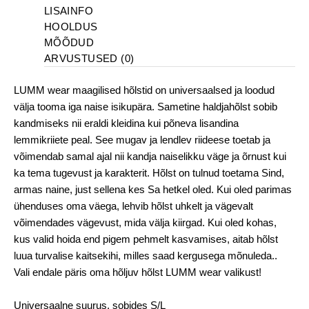
LISAINFO
HOOLDUS
MÕÕDUD
ARVUSTUSED (0)
LUMM wear maagilised hõlstid on universaalsed ja loodud
välja tooma iga naise isikupära. Sametine haldjahõlst sobib
kandmiseks nii eraldi kleidina kui põneva lisandina
lemmikriiete peal. See mugav ja lendlev riideese toetab ja
võimendab samal ajal nii kandja naiselikku väge ja õrnust kui
ka tema tugevust ja karakterit. Hõlst on tulnud toetama Sind,
armas naine, just sellena kes Sa hetkel oled. Kui oled parimas
ühenduses oma väega, lehvib hõlst uhkelt ja vägevalt
võimendades vägevust, mida välja kiirgad. Kui oled kohas,
kus valid hoida end pigem pehmelt kasvamises, aitab hõlst
luua turvalise kaitsekihi, milles saad kergusega mõnuleda..
Vali endale päris oma hõljuv hõlst LUMM wear valikust!
Universaalne suurus, sobides S/L