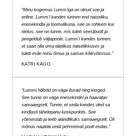
“Minu kogemus Lumm’iga on olnud soe ja
eriline. Lumm’i kandes tunnen end naiseliku,
enesekindla ja loomulikuna, see on rohkem kui
riietus, see on tunne, mis tuleb seestpoolt ja
peegeldub väljapoole. Lumm’i kandes tunnen,
et saan olla oma täielikus naiselikkuses ja
tuleb esile minu õrnus ja samas kõikvõimsus.”
KATRI KÄGO
“Lummi hõlstid on väga ilusad ning kerged.
See tunne on väga enesekindel ja haavatav
samaaegselt. Tunne, et seda kandes oled sa
kindlasti tähelepanu keskpunktis. See
võimestab ja teeb alandlikuks samaaegselt. Oli
mõnus nautida veidi pehmemat poolt endas.”