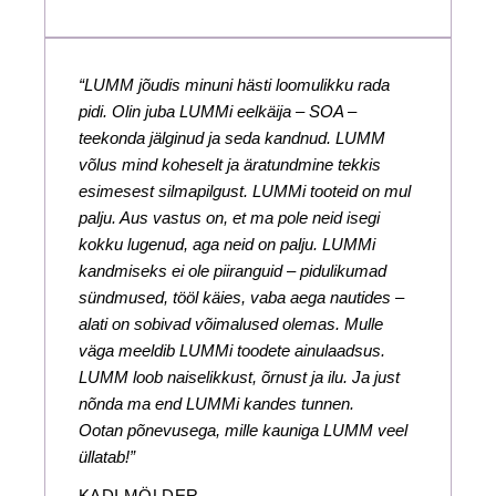
“LUMM jõudis minuni hästi loomulikku rada
pidi. Olin juba LUMMi eelkäija – SOA –
teekonda jälginud ja seda kandnud. LUMM
võlus mind koheselt ja äratundmine tekkis
esimesest silmapilgust. LUMMi tooteid on mul
palju. Aus vastus on, et ma pole neid isegi
kokku lugenud, aga neid on palju. LUMMi
kandmiseks ei ole piiranguid – pidulikumad
sündmused, tööl käies, vaba aega nautides –
alati on sobivad võimalused olemas. Mulle
väga meeldib LUMMi toodete ainulaadsus.
LUMM loob naiselikkust, õrnust ja ilu. Ja just
nõnda ma end LUMMi kandes tunnen.
Ootan põnevusega, mille kauniga LUMM veel
üllatab!”