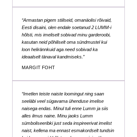
“Armastan pigem stiilseid, omanäolisi rõivaid,
Eesti disaini, olen endale soetanud 2 LUMM-i
hõlsti, mis imeliselt sobivad minu garderoobi,
kasutan neid põhiliselt oma sündmustel kui
loon helirännkuid aga need sobivad ka
ideaalselt tänaval kandmiseks.”
MARGIT FOHT
“Imetlen teiste naiste loomingut ning saan
seeläbi veel sügavama ühenduse imelise
naisega endas. Minul tuli enne Lumm ja siis
alles ilmus naine. Minu jaoks Lumm
sümboliseeribki just seda inspireerivat imelist
naist, kellena ma ennast esmakordselt tundsin