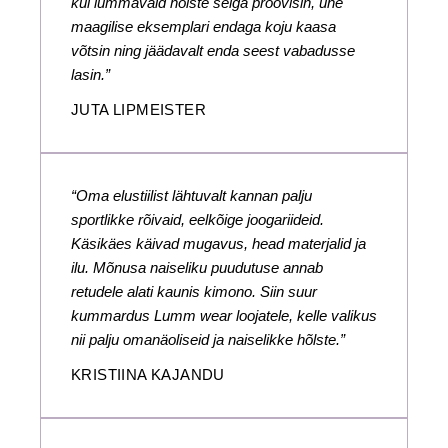
kui lummavaid hõlste selga proovisin, ühe
maagilise eksemplari endaga koju kaasa
võtsin ning jäädavalt enda seest vabadusse
lasin.”
JUTA LIPMEISTER
“Oma elustiilist lähtuvalt kannan palju
sportlikke rõivaid, eelkõige joogariideid.
Käsikäes käivad mugavus, head materjalid ja
ilu. Mõnusa naiseliku puudutuse annab
retudele alati kaunis kimono. Siin suur
kummardus Lumm wear loojatele, kelle valikus
nii palju omanäoliseid ja naiselikke hõlste.”
KRISTIINA KAJANDU