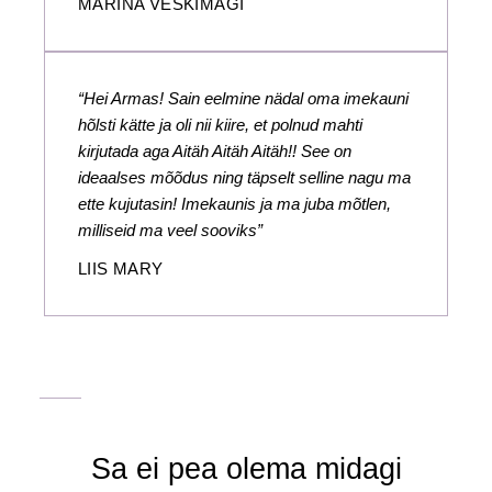
MARINA VESKIMÄGI
“Hei Armas! Sain eelmine nädal oma imekauni
hõlsti kätte ja oli nii kiire, et polnud mahti
kirjutada aga Aitäh Aitäh Aitäh!! See on
ideaalses mõõdus ning täpselt selline nagu ma
ette kujutasin! Imekaunis ja ma juba mõtlen,
milliseid ma veel sooviks”
LIIS MARY
Sa ei pea olema midagi