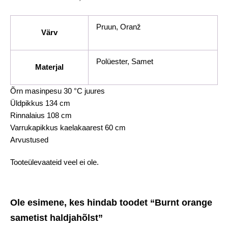
Pruun, Oranž
Värv
Polüester, Samet
Materjal
Õrn masinpesu 30 °C juures
Üldpikkus 134 cm
Rinnalaius 108 cm
Varrukapikkus kaelakaarest 60 cm
Arvustused
Tooteülevaateid veel ei ole.
Ole esimene, kes hindab toodet “Burnt orange
sametist haldjahõlst”