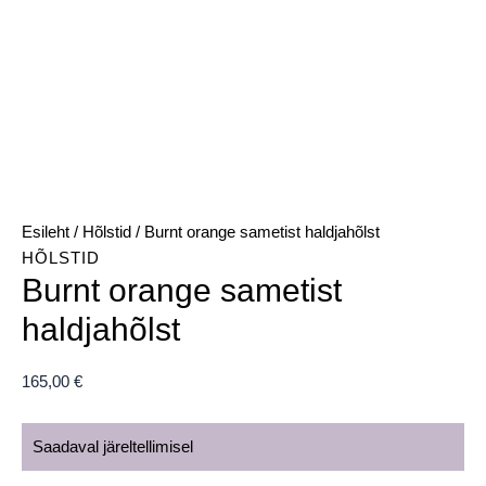
Esileht
/
Hõlstid
/ Burnt orange sametist haldjahõlst
HÕLSTID
Burnt orange sametist
haldjahõlst
165,00
€
Saadaval järeltellimisel