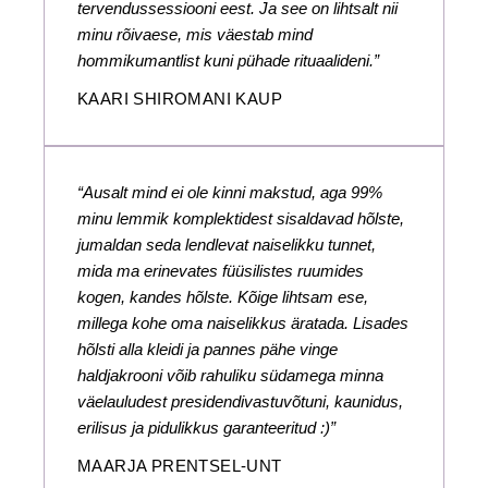
tervendussessiooni eest. Ja see on lihtsalt nii
minu rõivaese, mis väestab mind
hommikumantlist kuni pühade rituaalideni.”
KAARI SHIROMANI KAUP
“Ausalt mind ei ole kinni makstud, aga 99%
minu lemmik komplektidest sisaldavad hõlste,
jumaldan seda lendlevat naiselikku tunnet,
mida ma erinevates füüsilistes ruumides
kogen, kandes hõlste. Kõige lihtsam ese,
millega kohe oma naiselikkus äratada. Lisades
hõlsti alla kleidi ja pannes pähe vinge
haldjakrooni võib rahuliku südamega minna
väelauludest presidendivastuvõtuni, kaunidus,
erilisus ja pidulikkus garanteeritud :)”
MAARJA PRENTSEL-UNT