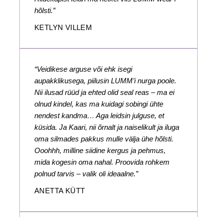
hõlsti.”
KETLYN VILLEM
“Veidikese arguse või ehk isegi
aupakklikusega, piilusin LUMM’i nurga poole.
Nii ilusad rüüd ja ehted olid seal reas – ma ei
olnud kindel, kas ma kuidagi sobingi ühte
nendest kandma… Aga leidsin julguse, et
küsida. Ja Kaari, nii õrnalt ja naiselikult ja iluga
oma silmades pakkus mulle välja ühe hõlsti.
Ooohhh, milline siidine kergus ja pehmus,
mida kogesin oma nahal. Proovida rohkem
polnud tarvis – valik oli ideaalne.”
ANETTA KÜTT