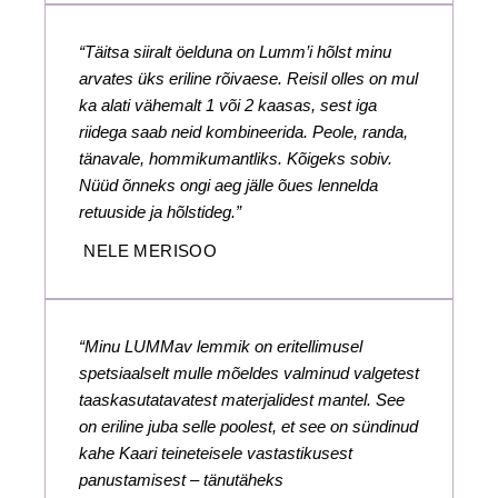
“Täitsa siiralt öelduna on Lumm’i hõlst minu
arvates üks eriline rõivaese. Reisil olles on mul
ka alati vähemalt 1 või 2 kaasas, sest iga
riidega saab neid kombineerida. Peole, randa,
tänavale, hommikumantliks. Kõigeks sobiv.
Nüüd õnneks ongi aeg jälle õues lennelda
retuuside ja hõlstideg.”
NELE MERISOO
“Minu LUMMav lemmik on eritellimusel
spetsiaalselt mulle mõeldes valminud valgetest
taaskasutatavatest materjalidest mantel. See
on eriline juba selle poolest, et see on sündinud
kahe Kaari teineteisele vastastikusest
panustamisest – tänutäheks