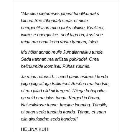
“Ma olen riietumises järjest tundlikumaks
läinud. See tähendab seda, et riiete
energeetika on minu jaoks oluline. Kvaliteet,
inimese energia kes seal taga on, kust see
mida ma enda keha vastu kannan, tuleb.
Mu hõlst annab mulle Jumalannaliku tunde.
Seda kannan ma erilistel puhkudel. Oma
heliruumide loomisel. Pühas ruumis.
Ja minu retuusid… need panin esimest korda
jalga jalgrattaga tsillimisel. Ausõna ma tundsin,
et mu jalad olid nii kerged. Täiega kehapaitus
on neid oma jalas tunda. Kerged ja õrnad.
Naiselikkuse tunne. Imeline looming. Tänulik,
et saan seda tunda ja kanda. Tänan, et saan
olla ainulaadne seda kandes!”
HELINA KUHI