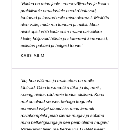
“Riided on minu jaoks eneseväljendus ja lisaks
praktilistele omadustele need rõhutavad,
toetavad ja toovad esile minu olemust. Mistõttu
olen valiv, mida ma kannan ja millal. Minu
riidekapist võib leida enim maani naiselikke
kleite, hõljuvaid hõlste ja statement kimonosid,
eelistan puhtaid ja helgeid toone.”
KAIDI SILM
“Ilu, hea välimus ja maitsekus on mulle
tähtsad. Olen kosmeetiku tütar ja ilu, meik,
soeng, riietus olid meie kodus olulised. Kuna
mul on olnud seoses kehaga kogu elu
erinevaid väljakutseid siis minu lemmik
rõivakomplekt peab olema mugav ja sobima
minu hetkefiguuriga ja see peab olema mugav!
Riidekapist leian ma hetkel viis LUMM wear’i