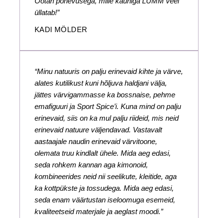
Ootan põnevusega, mille kauniga LUMM veel
üllatab!”
KADI MÖLDER
“Minu natuuris on palju erinevaid kihte ja värve,
alates kutilikust kuni hõljuva haldjani välja,
jättes värvigammasse ka bossnaise, pehme
emafiguuri ja Sport Spice’i. Kuna mind on palju
erinevaid, siis on ka mul palju riideid, mis neid
erinevaid natuure väljendavad. Vastavalt
aastaajale naudin erinevaid värvitoone,
olemata truu kindlalt ühele. Mida aeg edasi,
seda rohkem kannan aga kimonoid,
kombineerides neid nii seelikute, kleitide, aga
ka kottpükste ja tossudega. Mida aeg edasi,
seda enam väärtustan iseloomuga esemeid,
kvaliteetseid materjale ja aeglast moodi.”