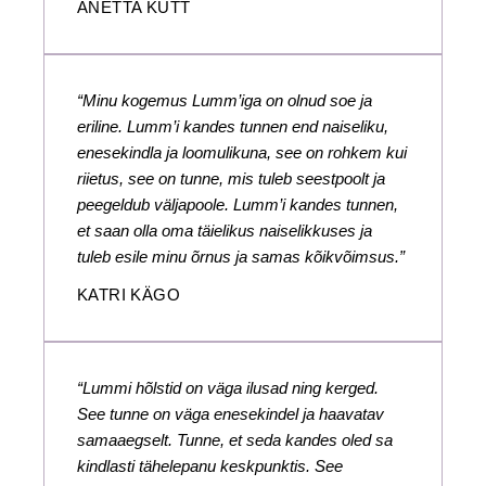
ANETTA KÜTT
“Minu kogemus Lumm’iga on olnud soe ja
eriline. Lumm’i kandes tunnen end naiseliku,
enesekindla ja loomulikuna, see on rohkem kui
riietus, see on tunne, mis tuleb seestpoolt ja
peegeldub väljapoole. Lumm’i kandes tunnen,
et saan olla oma täielikus naiselikkuses ja
tuleb esile minu õrnus ja samas kõikvõimsus.”
KATRI KÄGO
“Lummi hõlstid on väga ilusad ning kerged.
See tunne on väga enesekindel ja haavatav
samaaegselt. Tunne, et seda kandes oled sa
kindlasti tähelepanu keskpunktis. See