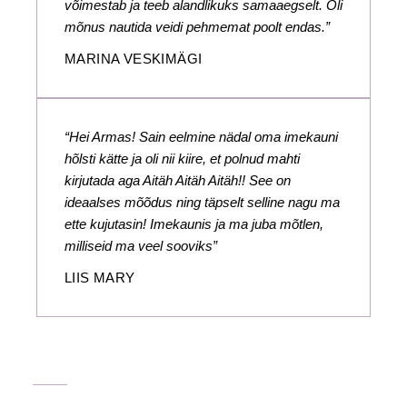
võimestab ja teeb alandlikuks samaaegselt. Oli
mõnus nautida veidi pehmemat poolt endas.”
MARINA VESKIMÄGI
“Hei Armas! Sain eelmine nädal oma imekauni
hõlsti kätte ja oli nii kiire, et polnud mahti
kirjutada aga Aitäh Aitäh Aitäh!! See on
ideaalses mõõdus ning täpselt selline nagu ma
ette kujutasin! Imekaunis ja ma juba mõtlen,
milliseid ma veel sooviks”
LIIS MARY