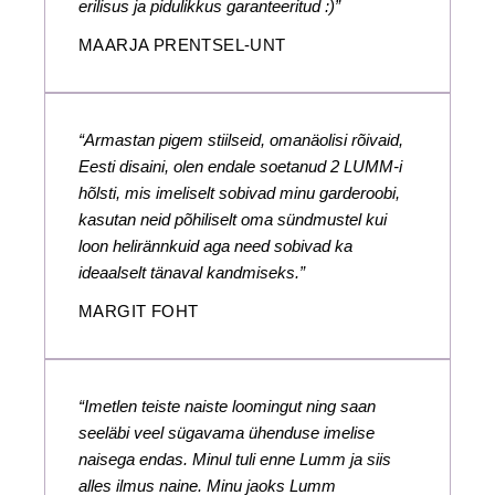
erilisus ja pidulikkus garanteeritud :)”
MAARJA PRENTSEL-UNT
“Armastan pigem stiilseid, omanäolisi rõivaid,
Eesti disaini, olen endale soetanud 2 LUMM-i
hõlsti, mis imeliselt sobivad minu garderoobi,
kasutan neid põhiliselt oma sündmustel kui
loon helirännkuid aga need sobivad ka
ideaalselt tänaval kandmiseks.”
MARGIT FOHT
“Imetlen teiste naiste loomingut ning saan
seeläbi veel sügavama ühenduse imelise
naisega endas. Minul tuli enne Lumm ja siis
alles ilmus naine. Minu jaoks Lumm