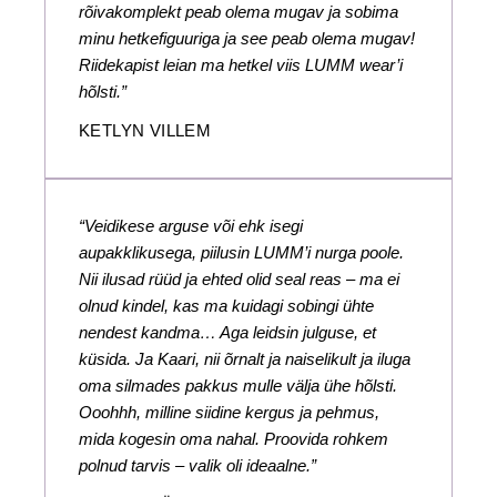
rõivakomplekt peab olema mugav ja sobima
minu hetkefiguuriga ja see peab olema mugav!
Riidekapist leian ma hetkel viis LUMM wear’i
hõlsti.”
KETLYN VILLEM
“Veidikese arguse või ehk isegi
aupakklikusega, piilusin LUMM’i nurga poole.
Nii ilusad rüüd ja ehted olid seal reas – ma ei
olnud kindel, kas ma kuidagi sobingi ühte
nendest kandma… Aga leidsin julguse, et
küsida. Ja Kaari, nii õrnalt ja naiselikult ja iluga
oma silmades pakkus mulle välja ühe hõlsti.
Ooohhh, milline siidine kergus ja pehmus,
mida kogesin oma nahal. Proovida rohkem
polnud tarvis – valik oli ideaalne.”