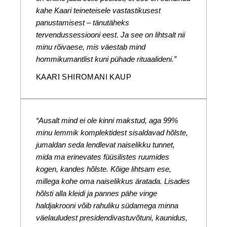
kahe Kaari teineteisele vastastikusest
panustamisest – tänutäheks
tervendussessiooni eest. Ja see on lihtsalt nii
minu rõivaese, mis väestab mind
hommikumantlist kuni pühade rituaalideni.”
KAARI SHIROMANI KAUP
“Ausalt mind ei ole kinni makstud, aga 99%
minu lemmik komplektidest sisaldavad hõlste,
jumaldan seda lendlevat naiselikku tunnet,
mida ma erinevates füüsilistes ruumides
kogen, kandes hõlste. Kõige lihtsam ese,
millega kohe oma naiselikkus äratada. Lisades
hõlsti alla kleidi ja pannes pähe vinge
haldjakrooni võib rahuliku südamega minna
väelauludest presidendivastuvõtuni, kaunidus,