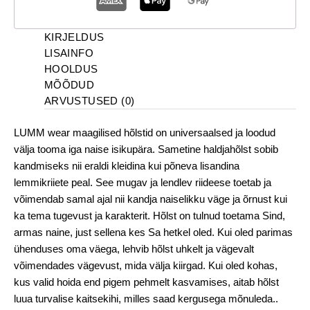
KIRJELDUS
LISAINFO
HOOLDUS
MÕÕDUD
ARVUSTUSED (0)
LUMM wear maagilised hõlstid on universaalsed ja loodud
välja tooma iga naise isikupära. Sametine haldjahõlst sobib
kandmiseks nii eraldi kleidina kui põneva lisandina
lemmikriiete peal. See mugav ja lendlev riideese toetab ja
võimendab samal ajal nii kandja naiselikku väge ja õrnust kui
ka tema tugevust ja karakterit. Hõlst on tulnud toetama Sind,
armas naine, just sellena kes Sa hetkel oled. Kui oled parimas
ühenduses oma väega, lehvib hõlst uhkelt ja vägevalt
võimendades vägevust, mida välja kiirgad. Kui oled kohas,
kus valid hoida end pigem pehmelt kasvamises, aitab hõlst
luua turvalise kaitsekihi, milles saad kergusega mõnuleda..