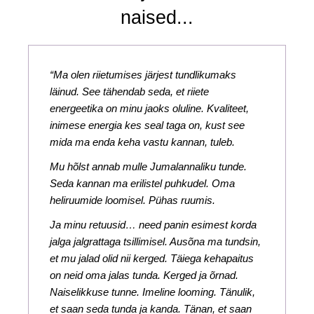
naised...
“Ma olen riietumises järjest tundlikumaks
läinud. See tähendab seda, et riiete
energeetika on minu jaoks oluline. Kvaliteet,
inimese energia kes seal taga on, kust see
mida ma enda keha vastu kannan, tuleb.
Mu hõlst annab mulle Jumalannaliku tunde.
Seda kannan ma erilistel puhkudel. Oma
heliruumide loomisel. Pühas ruumis.
Ja minu retuusid… need panin esimest korda
jalga jalgrattaga tsillimisel. Ausõna ma tundsin,
et mu jalad olid nii kerged. Täiega kehapaitus
on neid oma jalas tunda. Kerged ja õrnad.
Naiselikkuse tunne. Imeline looming. Tänulik,
et saan seda tunda ja kanda. Tänan, et saan