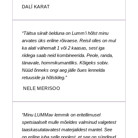
DALÍ KARAT
“Täitsa siiralt öelduna on Lumm’i hõlst minu
arvates üks eriline rõivaese. Reisil olles on mul
ka alati vähemalt 1 või 2 kaasas, sest iga
riidega saab neid kombineerida. Peole, randa,
tänavale, hommikumantliks. Kõigeks sobiv.
Nüüd õnneks ongi aeg jälle õues lennelda
retuuside ja hõlstideg.”
NELE MERISOO
“Minu LUMMav lemmik on eritellimusel
spetsiaalselt mulle mõeldes valminud valgetest
taaskasutatavatest materjalidest mantel. See
on eriline juba selle poolest, et see on sündinud