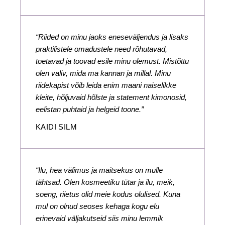
“Riided on minu jaoks eneseväljendus ja lisaks
praktilistele omadustele need rõhutavad,
toetavad ja toovad esile minu olemust. Mistõttu
olen valiv, mida ma kannan ja millal. Minu
riidekapist võib leida enim maani naiselikke
kleite, hõljuvaid hõlste ja statement kimonosid,
eelistan puhtaid ja helgeid toone.”
KAIDI SILM
“Ilu, hea välimus ja maitsekus on mulle
tähtsad. Olen kosmeetiku tütar ja ilu, meik,
soeng, riietus olid meie kodus olulised. Kuna
mul on olnud seoses kehaga kogu elu
erinevaid väljakutseid siis minu lemmik