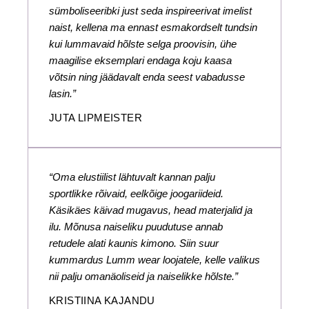
sümboliseeribki just seda inspireerivat imelist
naist, kellena ma ennast esmakordselt tundsin
kui lummavaid hõlste selga proovisin, ühe
maagilise eksemplari endaga koju kaasa
võtsin ning jäädavalt enda seest vabadusse
lasin.”
JUTA LIPMEISTER
“Oma elustiilist lähtuvalt kannan palju
sportlikke rõivaid, eelkõige joogariideid.
Käsikäes käivad mugavus, head materjalid ja
ilu. Mõnusa naiseliku puudutuse annab
retudele alati kaunis kimono. Siin suur
kummardus Lumm wear loojatele, kelle valikus
nii palju omanäoliseid ja naiselikke hõlste.”
KRISTIINA KAJANDU