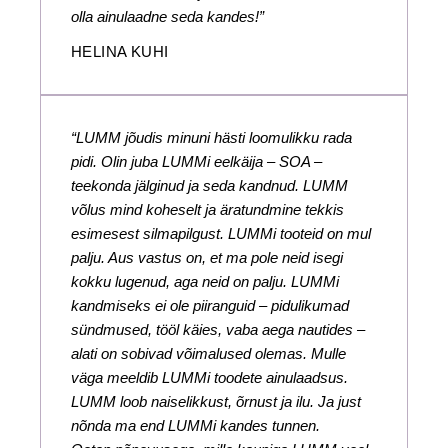
olla ainulaadne seda kandes!”
HELINA KUHI
“LUMM jõudis minuni hästi loomulikku rada
pidi. Olin juba LUMMi eelkäija – SOA –
teekonda jälginud ja seda kandnud. LUMM
võlus mind koheselt ja äratundmine tekkis
esimesest silmapilgust. LUMMi tooteid on mul
palju. Aus vastus on, et ma pole neid isegi
kokku lugenud, aga neid on palju. LUMMi
kandmiseks ei ole piiranguid – pidulikumad
sündmused, tööl käies, vaba aega nautides –
alati on sobivad võimalused olemas. Mulle
väga meeldib LUMMi toodete ainulaadsus.
LUMM loob naiselikkust, õrnust ja ilu. Ja just
nõnda ma end LUMMi kandes tunnen.