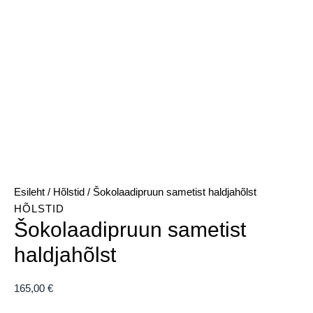
Esileht
/
Hõlstid
/ Šokolaadipruun sametist haldjahõlst
HÕLSTID
Šokolaadipruun sametist
haldjahõlst
165,00
€