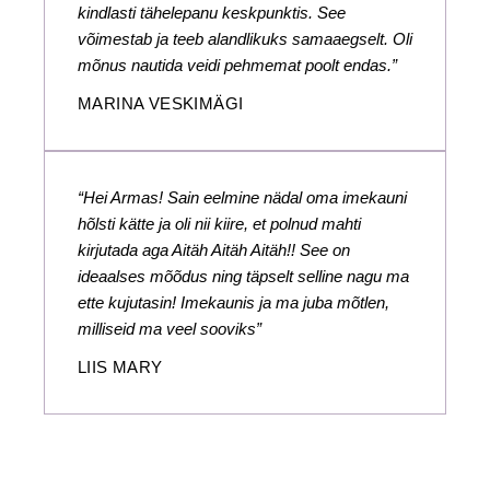
kindlasti tähelepanu keskpunktis. See
võimestab ja teeb alandlikuks samaaegselt. Oli
mõnus nautida veidi pehmemat poolt endas.”
MARINA VESKIMÄGI
“Hei Armas! Sain eelmine nädal oma imekauni
hõlsti kätte ja oli nii kiire, et polnud mahti
kirjutada aga Aitäh Aitäh Aitäh!! See on
ideaalses mõõdus ning täpselt selline nagu ma
ette kujutasin! Imekaunis ja ma juba mõtlen,
milliseid ma veel sooviks”
LIIS MARY