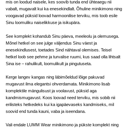
mis on loodud naisele, kes soovib tunda end ühteaegu nii
vabalt, mugavalt kui ka enesekindlalt. Õhuline minikimono ning
voogavad püksid loovad harmoonilise terviku, mis toob esile
Sinu loomuliku naiselikkuse ja isikupära.
See komplekt kohandub Sinu päeva, meeleolu ja olemusega.
Mõnel hetkel on see julge väljendus Sinu väest ja
enesekindlusest, toetades Sind nähtaval olemises. Teisel
hetkel loob see pehme ja turvalise ruumi, kus saad olla lihtsalt
Sina ise – rahulikult, loomulikult ja pingutuseta.
Kerge langev kangas ning läbimõeldud lõige pakuvad
mugavust ilma elegantsi ohverdamata. Minikimono lisab
komplektile mängulisust ja voolavust, püksid aga
kandmismugavust. Koos loovad need terviku, mis sobib nii
erilisteks hetkedeks kui ka igapäevaseks kandmiseks, mil
soovid end tunda kauni, vaba ja iseendana.
Vali endale LUMM Wear minikimono ja pükste komplekt ning