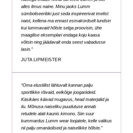
alles ilmus naine. Minu jaoks Lumm
sümboliseeribki just seda inspireerivat imelist
naist, kellena ma ennast esmakordselt tundsin
kui lummavaid hõlste selga proovisin, ühe
maagilise eksemplari endaga koju kaasa
võtsin ning jäädavalt enda seest vabadusse
lasin.”
JUTA LIPMEISTER
“Oma elustiilist lähtuvalt kannan palju
sportlikke rõivaid, eelkõige joogariideid.
Käsikäes käivad mugavus, head materjalid ja
ilu. Mõnusa naiseliku puudutuse annab
retudele alati kaunis kimono. Siin suur
kummardus Lumm wear loojatele, kelle valikus
nii palju omanäoliseid ja naiselikke hõlste.”