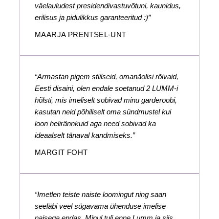
väelauludest presidendivastuvõtuni, kaunidus,
erilisus ja pidulikkus garanteeritud :)”
MAARJA PRENTSEL-UNT
“Armastan pigem stiilseid, omanäolisi rõivaid,
Eesti disaini, olen endale soetanud 2 LUMM-i
hõlsti, mis imeliselt sobivad minu garderoobi,
kasutan neid põhiliselt oma sündmustel kui
loon helirännkuid aga need sobivad ka
ideaalselt tänaval kandmiseks.”
MARGIT FOHT
“Imetlen teiste naiste loomingut ning saan
seeläbi veel sügavama ühenduse imelise
naisega endas. Minul tuli enne Lumm ja siis