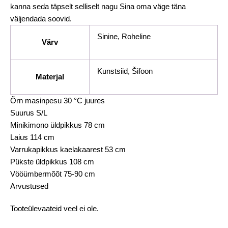
kanna seda täpselt selliselt nagu Sina oma väge täna
väljendada soovid.
Sinine, Roheline
Värv
Kunstsiid, Šifoon
Materjal
Õrn masinpesu 30 °C juures
Suurus S/L
Minikimono üldpikkus 78 cm
Laius 114 cm
Varrukapikkus kaelakaarest 53 cm
Pükste üldpikkus 108 cm
Vööümbermõõt 75-90 cm
Arvustused
Tooteülevaateid veel ei ole.