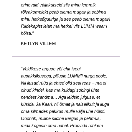
erinevaid väljakutseid siis minu lemmik
rõivakomplekt peab olema mugav ja sobima
minu hetkefiguuriga ja see peab olema mugav!
Riidekapist leian ma hetkel viis LUMM wear’i
hõlsti.”
KETLYN VILLEM
“Veidikese arguse või ehk isegi
aupakklikusega, piilusin LUMM’i nurga poole.
Nii ilusad rüüd ja ehted olid seal reas – ma ei
olnud kindel, kas ma kuidagi sobingi ühte
nendest kandma… Aga leidsin julguse, et
küsida. Ja Kaari, nii õrnalt ja naiselikult ja iluga
oma silmades pakkus mulle välja ühe hõlsti.
Ooohhh, milline siidine kergus ja pehmus,
mida kogesin oma nahal. Proovida rohkem