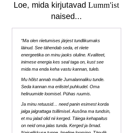
Loe, mida kirjutavad
Lumm'ist
naised...
“Ma olen riietumises järjest tundlikumaks
läinud. See tähendab seda, et riiete
energeetika on minu jaoks oluline. Kvaliteet,
inimese energia kes seal taga on, kust see
mida ma enda keha vastu kannan, tuleb.
Mu hõlst annab mulle Jumalannaliku tunde.
Seda kannan ma erilistel puhkudel. Oma
heliruumide loomisel. Pühas ruumis.
Ja minu retuusid… need panin esimest korda
jalga jalgrattaga tsillimisel. Ausõna ma tundsin,
et mu jalad olid nii kerged. Täiega kehapaitus
on neid oma jalas tunda. Kerged ja õrnad.
Naiselikkuse tunne. Imeline looming. Tänulik,