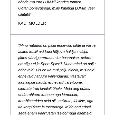
nõnda ma end LUMMi kandes tunnen.
Ootan põnevusega, mille kauniga LUMM veel
üllatab!”
KADI MÖLDER
“Minu natuuris on palju erinevaid kihte ja värve,
alates kutilikust kuni hõljuva haldjani välja,
jättes värvigammasse ka bossnaise, pehme
emafiguuri ja Sport Spice’i. Kuna mind on palju
erinevaid, siis on ka mul palju riideid, mis neid
erinevaid natuure väljendavad. Vastavalt
aastaajale naudin erinevaid värvitoone,
olemata truu kindlalt ühele. Mida aeg edasi,
seda rohkem kannan aga kimonoid,
kombineerides neid nii seelikute, kleitide, aga
ka kottpükste ja tossudega. Mida aeg edasi,
seda enam väärtustan iseloomuga esemeid,