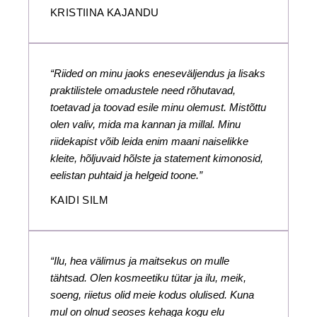
KRISTIINA KAJANDU
“Riided on minu jaoks eneseväljendus ja lisaks
praktilistele omadustele need rõhutavad,
toetavad ja toovad esile minu olemust. Mistõttu
olen valiv, mida ma kannan ja millal. Minu
riidekapist võib leida enim maani naiselikke
kleite, hõljuvaid hõlste ja statement kimonosid,
eelistan puhtaid ja helgeid toone.”
KAIDI SILM
“Ilu, hea välimus ja maitsekus on mulle
tähtsad. Olen kosmeetiku tütar ja ilu, meik,
soeng, riietus olid meie kodus olulised. Kuna
mul on olnud seoses kehaga kogu elu