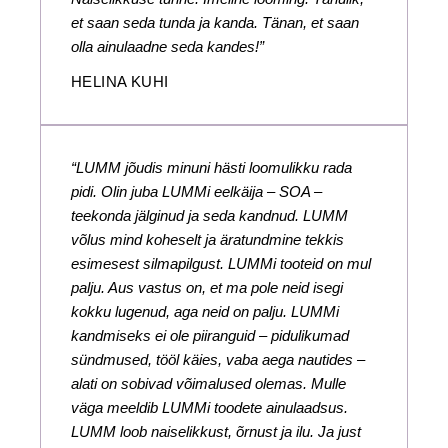
et saan seda tunda ja kanda. Tänan, et saan
olla ainulaadne seda kandes!”
HELINA KUHI
“LUMM jõudis minuni hästi loomulikku rada
pidi. Olin juba LUMMi eelkäija – SOA –
teekonda jälginud ja seda kandnud. LUMM
võlus mind koheselt ja äratundmine tekkis
esimesest silmapilgust. LUMMi tooteid on mul
palju. Aus vastus on, et ma pole neid isegi
kokku lugenud, aga neid on palju. LUMMi
kandmiseks ei ole piiranguid – pidulikumad
sündmused, tööl käies, vaba aega nautides –
alati on sobivad võimalused olemas. Mulle
väga meeldib LUMMi toodete ainulaadsus.
LUMM loob naiselikkust, õrnust ja ilu. Ja just