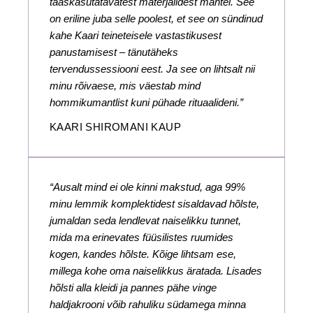
taaskasutatavatest materjalidest mantel. See
on eriline juba selle poolest, et see on sündinud
kahe Kaari teineteisele vastastikusest
panustamisest – tänutäheks
tervendussessiooni eest. Ja see on lihtsalt nii
minu rõivaese, mis väestab mind
hommikumantlist kuni pühade rituaalideni.”
KAARI SHIROMANI KAUP
“Ausalt mind ei ole kinni makstud, aga 99%
minu lemmik komplektidest sisaldavad hõlste,
jumaldan seda lendlevat naiselikku tunnet,
mida ma erinevates füüsilistes ruumides
kogen, kandes hõlste. Kõige lihtsam ese,
millega kohe oma naiselikkus äratada. Lisades
hõlsti alla kleidi ja pannes pähe vinge
haldjakrooni võib rahuliku südamega minna