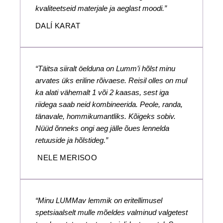
kvaliteetseid materjale ja aeglast moodi.”
DALÍ KARAT
“Täitsa siiralt öelduna on Lumm’i hõlst minu
arvates üks eriline rõivaese. Reisil olles on mul
ka alati vähemalt 1 või 2 kaasas, sest iga
riidega saab neid kombineerida. Peole, randa,
tänavale, hommikumantliks. Kõigeks sobiv.
Nüüd õnneks ongi aeg jälle õues lennelda
retuuside ja hõlstideg.”
NELE MERISOO
“Minu LUMMav lemmik on eritellimusel
spetsiaalselt mulle mõeldes valminud valgetest