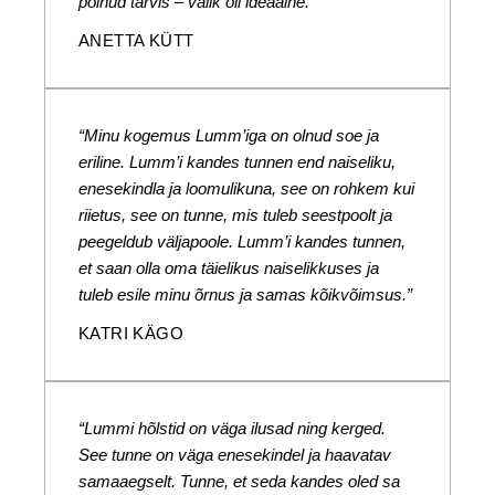
polnud tarvis – valik oli ideaalne.”
ANETTA KÜTT
“Minu kogemus Lumm’iga on olnud soe ja
eriline. Lumm’i kandes tunnen end naiseliku,
enesekindla ja loomulikuna, see on rohkem kui
riietus, see on tunne, mis tuleb seestpoolt ja
peegeldub väljapoole. Lumm’i kandes tunnen,
et saan olla oma täielikus naiselikkuses ja
tuleb esile minu õrnus ja samas kõikvõimsus.”
KATRI KÄGO
“Lummi hõlstid on väga ilusad ning kerged.
See tunne on väga enesekindel ja haavatav
samaaegselt. Tunne, et seda kandes oled sa