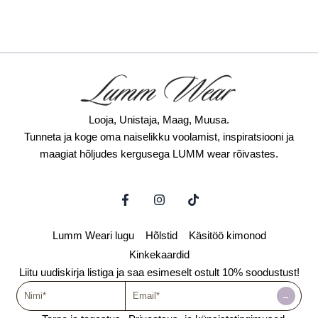
Looja, Unistaja, Maag, Muusa.
Tunneta ja koge oma naiselikku voolamist, inspiratsiooni ja
maagiat hõljudes kergusega LUMM wear rõivastes.
F
I
T
a
n
i
c
s
k
e
t
t
Lumm Weari lugu
Hõlstid
Käsitöö kimonod
b
a
o
o
g
k
Kinkekaardid
o
r
Liitu uudiskirja listiga ja saa esimeselt ostult 10% soodustust!
k
a
Nimi
-
Email
m
→
f